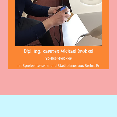
Dipl. Ing. Karsten Michael Drohsel
Spieleentwickler
ist Spieleentwickler und Stadtplaner aus Berlin. Er
leitet das Impulsbüro:
www.impulsbuero.de
und ist
Partner der Lehrerfortbildungen.