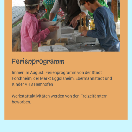
Ferienprogramm
Immer im August: Ferienprogramm von der Stadt
Forchheim, der Markt Eggolsheim, Ebermannstadt und
Kinder VHS Hemhofen
Werkstattaktivitäten werden von den Freizeitämtern
beworben.