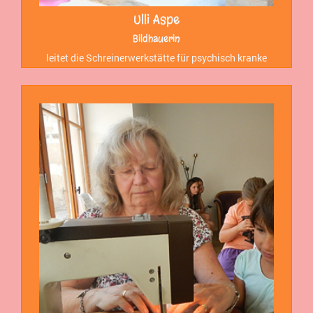
Ulli Aspe
Bildhauerin
leitet die Schreinerwerkstätte für psychisch kranke
Menschen in Kirchehrenbach. Bei uns in der Werkstatt
übernimmt sie Stein-, Holz- und
Weidenflechtarbeiten.