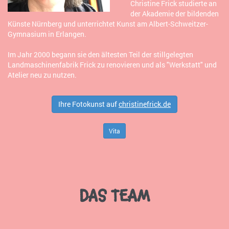
Christine Frick studierte an
der Akademie der bildenden
Künste Nürnberg und unterrichtet Kunst am Albert-Schweitzer-
Gymnasium in Erlangen.
Im Jahr 2000 begann sie den ältesten Teil der stillgelegten
Landmaschinenfabrik Frick zu renovieren und als "Werkstatt" und
Atelier neu zu nutzen.
Ihre Fotokunst auf
christinefrick.de
Vita
DAS TEAM